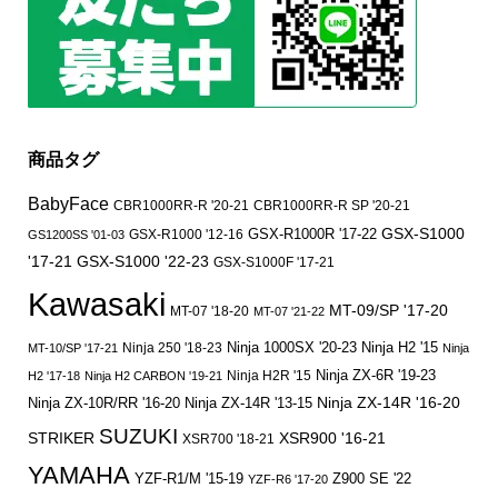
商品タグ
BabyFace
CBR1000RR-R '20-21
CBR1000RR-R SP '20-21
GSX-S1000
GSX-R1000 '12-16
GSX-R1000R '17-22
GS1200SS '01-03
'17-21
GSX-S1000 '22-23
GSX-S1000F '17-21
Kawasaki
MT-09/SP '17-20
MT-07 '18-20
MT-07 '21-22
Ninja 250 '18-23
Ninja 1000SX '20-23
Ninja H2 '15
MT-10/SP '17-21
Ninja
Ninja ZX-6R '19-23
Ninja H2R '15
H2 '17-18
Ninja H2 CARBON '19-21
Ninja ZX-14R '16-20
Ninja ZX-10R/RR '16-20
Ninja ZX-14R '13-15
SUZUKI
STRIKER
XSR900 '16-21
XSR700 '18-21
YAMAHA
YZF-R1/M '15-19
Z900 SE '22
YZF-R6 '17-20