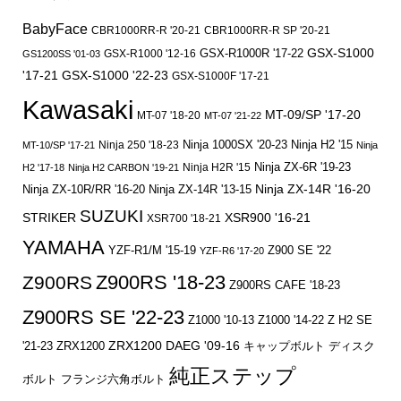
BabyFace
CBR1000RR-R '20-21
CBR1000RR-R SP '20-21
GSX-S1000
GSX-R1000 '12-16
GSX-R1000R '17-22
GS1200SS '01-03
'17-21
GSX-S1000 '22-23
GSX-S1000F '17-21
Kawasaki
MT-09/SP '17-20
MT-07 '18-20
MT-07 '21-22
Ninja 250 '18-23
Ninja 1000SX '20-23
Ninja H2 '15
MT-10/SP '17-21
Ninja
Ninja ZX-6R '19-23
Ninja H2R '15
H2 '17-18
Ninja H2 CARBON '19-21
Ninja ZX-14R '16-20
Ninja ZX-10R/RR '16-20
Ninja ZX-14R '13-15
SUZUKI
STRIKER
XSR900 '16-21
XSR700 '18-21
YAMAHA
YZF-R1/M '15-19
Z900 SE '22
YZF-R6 '17-20
Z900RS '18-23
Z900RS
Z900RS CAFE '18-23
Z900RS SE '22-23
Z1000 '10-13
Z1000 '14-22
Z H2 SE
ZRX1200 DAEG '09-16
キャップボルト
ディスク
'21-23
ZRX1200
純正ステップ
ボルト
フランジ六角ボルト