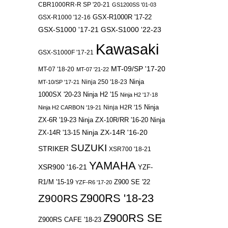
CBR1000RR-R SP '20-21
GS1200SS '01-03
GSX-R1000 '12-16
GSX-R1000R '17-22
GSX-S1000 '17-21
GSX-S1000 '22-23
Kawasaki
GSX-S1000F '17-21
MT-09/SP '17-20
MT-07 '18-20
MT-07 '21-22
Ninja 250 '18-23
Ninja
MT-10/SP '17-21
1000SX '20-23
Ninja H2 '15
Ninja H2 '17-18
Ninja
Ninja H2R '15
Ninja H2 CARBON '19-21
ZX-6R '19-23
Ninja ZX-10R/RR '16-20
Ninja
Ninja ZX-14R '16-20
ZX-14R '13-15
SUZUKI
STRIKER
XSR700 '18-21
YAMAHA
XSR900 '16-21
YZF-
R1/M '15-19
Z900 SE '22
YZF-R6 '17-20
Z900RS '18-23
Z900RS
Z900RS SE
Z900RS CAFE '18-23