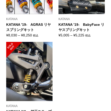
KATANA
KATANA
KATANA ’19- AGRAS リヤ
KATANA ’19- BabyFace リ
スプリングキット
ヤスプリングキット
価
価
¥
8,030
–
¥
8,250
¥
5,005
–
¥
5,225
税込
税込
格
格
S
L
D
O
U
帯:
帯:
O
T
¥8,030
¥5,005
–
–
¥8,250
¥5,225
KATANA