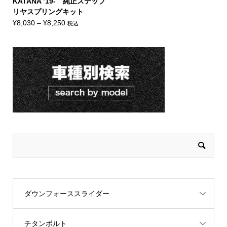
KATANA ’19- 純正ステップ
リヤスプリングキット
価
¥
8,030
–
¥
8,250
税込
格
帯:
¥8,030
–
¥8,250
ダウンフォーススライダー
チタンボルト