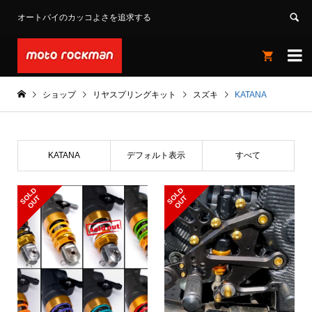
オートバイのカッコよさを追求する


ショップ
リヤスプリングキット
スズキ
KATANA
KATANA
デフォルト表示
すべて
S
L
D
O
U
S
L
D
O
U
O
T
O
T