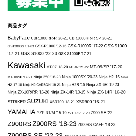
商品タグ
BabyFace
CBR1000RR-R '20-21
CBR1000RR-R SP '20-21
GSX-S1000
GSX-R1000 '12-16
GSX-R1000R '17-22
GS1200SS '01-03
'17-21
GSX-S1000 '22-23
GSX-S1000F '17-21
Kawasaki
MT-09/SP '17-20
MT-07 '18-20
MT-07 '21-22
Ninja 250 '18-23
Ninja 1000SX '20-23
Ninja H2 '15
MT-10/SP '17-21
Ninja
Ninja ZX-6R '19-23
Ninja H2R '15
H2 '17-18
Ninja H2 CARBON '19-21
Ninja ZX-14R '16-20
Ninja ZX-10R/RR '16-20
Ninja ZX-14R '13-15
SUZUKI
STRIKER
XSR900 '16-21
XSR700 '18-21
YAMAHA
YZF-R1/M '15-19
Z900 SE '22
YZF-R6 '17-20
Z900RS '18-23
Z900RS
Z900RS CAFE '18-23
Z900RS SE '22-23