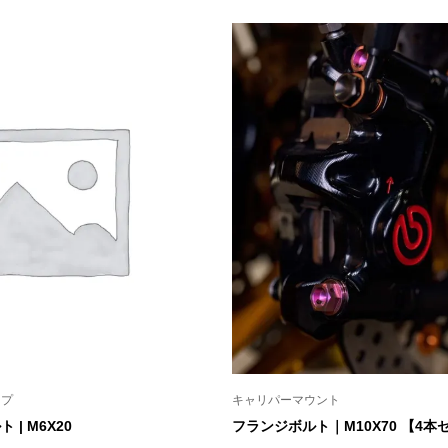
格
格
帯:
帯:
¥1,562
¥5,885
–
–
¥1,804
¥6,490
ンプ
キャリパーマウント
| M6X20
フランジボルト｜M10X70 【4本