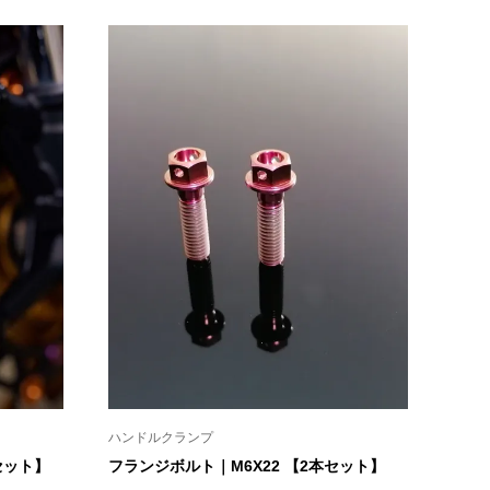
格
帯:
¥11,770
–
¥12,980
ハンドルクランプ
セット】
フランジボルト｜M6X22 【2本セット】