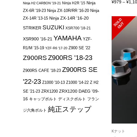
¥
979
–
¥
1,1
Ninja
Ninja H2R '15
Ninja H2 CARBON '19-21
ZX-6R '19-23
Ninja ZX-10R/RR '16-20
Ninja
Ninja ZX-14R '16-20
ZX-14R '13-15
S
L
D
O
U
O
T
SUZUKI
STRIKER
XSR700 '18-21
YAMAHA
XSR900 '16-21
YZF-
R1/M '15-19
Z900 SE '22
YZF-R6 '17-20
Z900RS '18-23
Z900RS
Z900RS SE
Z900RS CAFE '18-23
'22-23
Z1000 '10-13
Z1000 '14-22
Z H2
ZRX1200 DAEG '09-
SE '21-23
ZRX1200
16
キャップボルト
ディスクボルト
フラン
純正ステップ
ジ六角ボルト
Kナット