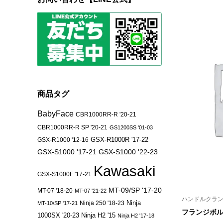
商品タグ
BabyFace
CBR1000RR-R '20-21
CBR1000RR-R SP '20-21
GS1200SS '01-03
GSX-R1000 '12-16
GSX-R1000R '17-22
GSX-S1000 '17-21
GSX-S1000 '22-23
Kawasaki
GSX-S1000F '17-21
MT-09/SP '17-20
MT-07 '18-20
MT-07 '21-22
ハンドルクラ
Ninja 250 '18-23
Ninja
MT-10/SP '17-21
フランジボルト 
1000SX '20-23
Ninja H2 '15
Ninja H2 '17-18