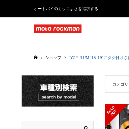
オートバイのカッコよさを追求する
ショップ
“YZF-R1/M '15-19”にタグ付
カテゴリ
S
L
D
O
U
O
T