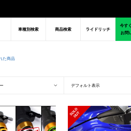
今すぐ
車種別検索
商品検索
ライドリッチ
お問
けされた商品
ー
デフォルト表示
S
L
D
O
U
O
T