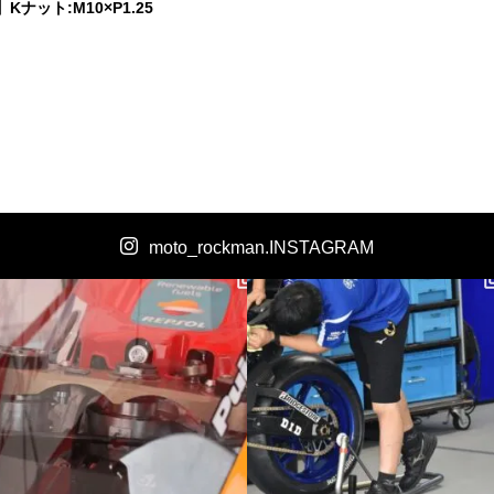
Kナット:M10×P1.25
moto_rockman.INSTAGRAM