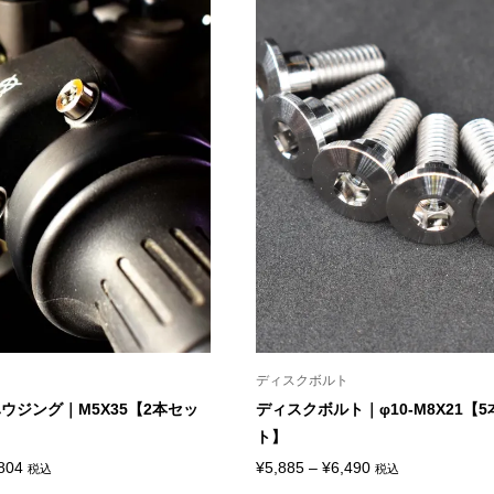
–
¥8,250
ディスクボルト
ウジング｜M5X35【2本セッ
ディスクボルト｜φ10-M8X21【
ト】
価
価
804
¥
5,885
–
¥
6,490
税込
税込