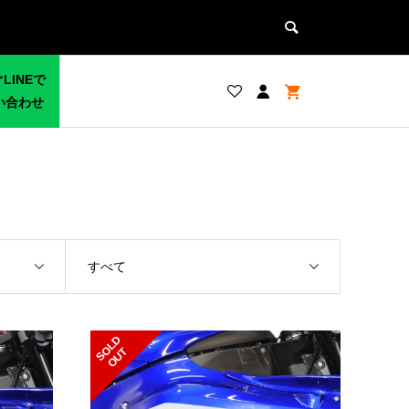
LINEで
い合わせ
すべて
S
L
D
O
U
O
T