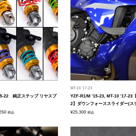
MT-10 ’17-23
 ’15-22 純正ステップ リヤスプ
YZF-R1/M ’15-23, MT-10 ’17-2
ト
2】ダウンフォーススライダー(ステッ
価
250
¥
25,300
税込
税込
格
帯:
¥8,030