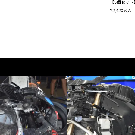
【5個セット】
¥
2,420
税込