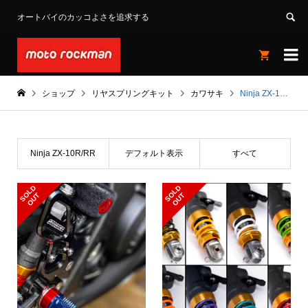
オートバイのカッコよさを追求する


ショップ
リヤスプリングキット
カワサキ
Ninja ZX-10R/RR
Ninja ZX-10R/RR
デフォルト表示
すべて
S
L
D
O
U
S
L
D
O
U
O
T
O
T