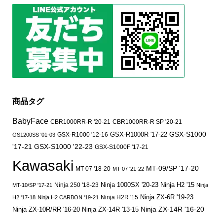
商品タグ
BabyFace
CBR1000RR-R '20-21
CBR1000RR-R SP '20-21
GSX-S1000
GSX-R1000 '12-16
GSX-R1000R '17-22
GS1200SS '01-03
'17-21
GSX-S1000 '22-23
GSX-S1000F '17-21
Kawasaki
MT-09/SP '17-20
MT-07 '18-20
MT-07 '21-22
Ninja 250 '18-23
Ninja 1000SX '20-23
Ninja H2 '15
MT-10/SP '17-21
Ninja
Ninja ZX-6R '19-23
Ninja H2R '15
H2 '17-18
Ninja H2 CARBON '19-21
Ninja ZX-14R '16-20
Ninja ZX-10R/RR '16-20
Ninja ZX-14R '13-15