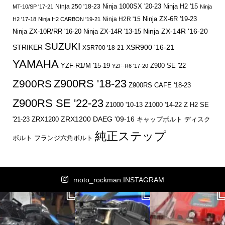
Ninja 250 '18-23
Ninja 1000SX '20-23
Ninja H2 '15
MT-10/SP '17-21
Ninja
Ninja ZX-6R '19-23
Ninja H2R '15
H2 '17-18
Ninja H2 CARBON '19-21
Ninja ZX-14R '16-20
Ninja ZX-10R/RR '16-20
Ninja ZX-14R '13-15
SUZUKI
STRIKER
XSR900 '16-21
XSR700 '18-21
YAMAHA
YZF-R1/M '15-19
Z900 SE '22
YZF-R6 '17-20
Z900RS '18-23
Z900RS
Z900RS CAFE '18-23
Z900RS SE '22-23
Z1000 '10-13
Z1000 '14-22
Z H2 SE
ZRX1200 DAEG '09-16
キャップボルト
ディスク
'21-23
ZRX1200
純正ステップ
ボルト
フランジ六角ボルト
moto_rockman.INSTAGRAM