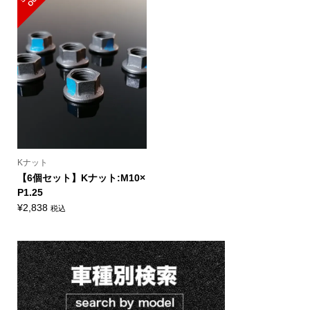
¥9,944
¥2,046
–
–
¥10,428
¥2,288
Kナット
【6個セット】Kナット:M10×
P1.25
¥
2,838
税込