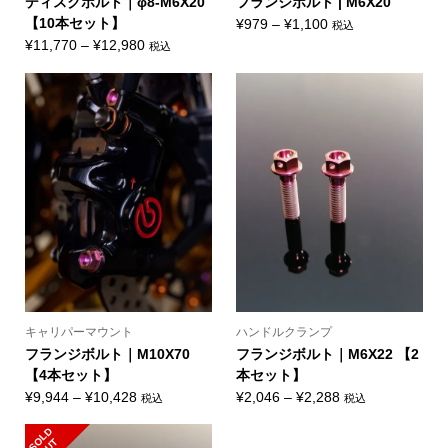
ディスクボルト｜φ8-M6X20
フランジボルト | M6X20
【10本セット】
価
¥
979
–
¥
1,100
税込
価
格
¥
11,770
–
¥
12,980
税込
格
帯:
帯:
¥979
¥11,770
–
–
¥1,100
¥12,980
キャリパーマウント
ハンドルクランプ
フランジボルト｜M10X70
フランジボルト｜M6X22 【2
【4本セット】
本セット】
価
価
¥
9,944
–
¥
10,428
¥
2,046
–
¥
2,288
税込
税込
格
格
S
L
D
O
U
帯:
帯:
O
T