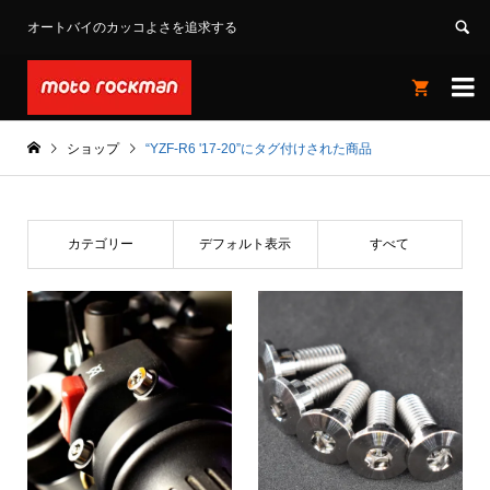
オートバイのカッコよさを追求する


ショップ
“YZF-R6 '17-20”にタグ付けされた商品
カテゴリー
デフォルト表示
すべて