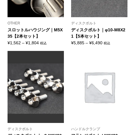
OTHER
ディスクボルト
スロットルハウジング｜M5X
ディスクボルト｜φ10-M8X2
35【2本セット】
1【5本セット】
価
価
¥
1,562
–
¥
1,804
¥
5,885
–
¥
6,490
税込
税込
格
格
帯:
帯:
¥1,562
¥5,885
–
–
¥1,804
¥6,490
ディスクボルト
ハンドルクランプ