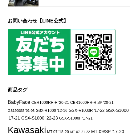
お問い合わせ【LINE公式】
商品タグ
BabyFace
CBR1000RR-R '20-21
CBR1000RR-R SP '20-21
GSX-S1000
GSX-R1000 '12-16
GSX-R1000R '17-22
GS1200SS '01-03
'17-21
GSX-S1000 '22-23
GSX-S1000F '17-21
Kawasaki
MT-09/SP '17-20
MT-07 '18-20
MT-07 '21-22