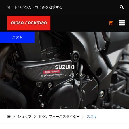
オートバイのカッコよさを追求する


スズキ
SUZUKI
ダウンフォーススライダー
ショップ
ダウンフォーススライダー
スズキ