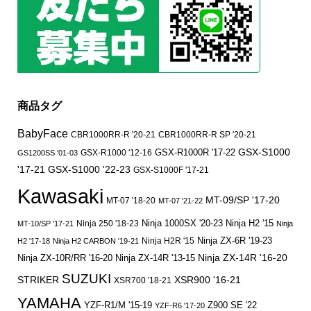
商品タグ
BabyFace
CBR1000RR-R '20-21
CBR1000RR-R SP '20-21
GSX-S1000
GSX-R1000 '12-16
GSX-R1000R '17-22
GS1200SS '01-03
'17-21
GSX-S1000 '22-23
GSX-S1000F '17-21
Kawasaki
MT-09/SP '17-20
MT-07 '18-20
MT-07 '21-22
Ninja 250 '18-23
Ninja 1000SX '20-23
Ninja H2 '15
MT-10/SP '17-21
Ninja
Ninja ZX-6R '19-23
Ninja H2R '15
H2 '17-18
Ninja H2 CARBON '19-21
Ninja ZX-14R '16-20
Ninja ZX-10R/RR '16-20
Ninja ZX-14R '13-15
SUZUKI
STRIKER
XSR900 '16-21
XSR700 '18-21
YAMAHA
YZF-R1/M '15-19
Z900 SE '22
YZF-R6 '17-20