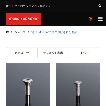
オートバイのカッコよさを追求する


ショップ
“φ10-M8X24”にタグ付けされた商品
カテゴリー
デフォルト表示
すべて