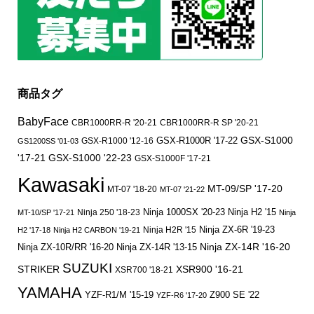
商品タグ
BabyFace
CBR1000RR-R '20-21
CBR1000RR-R SP '20-21
GSX-S1000
GSX-R1000 '12-16
GSX-R1000R '17-22
GS1200SS '01-03
'17-21
GSX-S1000 '22-23
GSX-S1000F '17-21
Kawasaki
MT-09/SP '17-20
MT-07 '18-20
MT-07 '21-22
Ninja 250 '18-23
Ninja 1000SX '20-23
Ninja H2 '15
MT-10/SP '17-21
Ninja
Ninja ZX-6R '19-23
Ninja H2R '15
H2 '17-18
Ninja H2 CARBON '19-21
Ninja ZX-14R '16-20
Ninja ZX-10R/RR '16-20
Ninja ZX-14R '13-15
SUZUKI
STRIKER
XSR900 '16-21
XSR700 '18-21
YAMAHA
YZF-R1/M '15-19
Z900 SE '22
YZF-R6 '17-20