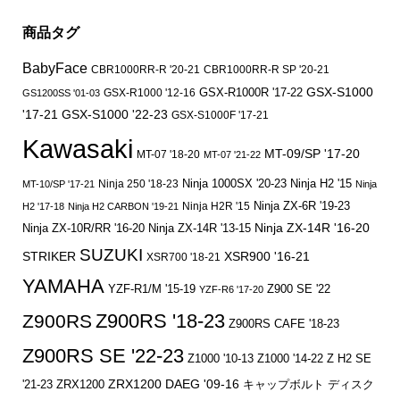
商品タグ
BabyFace
CBR1000RR-R '20-21
CBR1000RR-R SP '20-21
GSX-S1000
GSX-R1000 '12-16
GSX-R1000R '17-22
GS1200SS '01-03
'17-21
GSX-S1000 '22-23
GSX-S1000F '17-21
Kawasaki
MT-09/SP '17-20
MT-07 '18-20
MT-07 '21-22
Ninja 250 '18-23
Ninja 1000SX '20-23
Ninja H2 '15
MT-10/SP '17-21
Ninja
Ninja ZX-6R '19-23
Ninja H2R '15
H2 '17-18
Ninja H2 CARBON '19-21
Ninja ZX-14R '16-20
Ninja ZX-10R/RR '16-20
Ninja ZX-14R '13-15
SUZUKI
STRIKER
XSR900 '16-21
XSR700 '18-21
YAMAHA
YZF-R1/M '15-19
Z900 SE '22
YZF-R6 '17-20
Z900RS '18-23
Z900RS
Z900RS CAFE '18-23
Z900RS SE '22-23
Z1000 '10-13
Z1000 '14-22
Z H2 SE
ZRX1200 DAEG '09-16
キャップボルト
ディスク
'21-23
ZRX1200