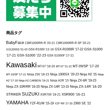
商品タグ
BabyFace
CBR1000RR-R '20-21
CBR1000RR-R SP '20-21
GSX-S1000
GSX-R1000 '12-16
GSX-R1000R '17-22
GS1200SS '01-03
'17-21
GSX-S1000 '22-23
GSX-S1000F '17-21
Kawasaki
MT-09/SP '17-20
MT-07 '18-20
MT-07 '21-22
Ninja 250 '18-23
Ninja 1000SX '20-23
Ninja H2 '15
MT-10/SP '17-21
Ninja
Ninja ZX-6R '19-23
Ninja H2R '15
H2 '17-18
Ninja H2 CARBON '19-21
Ninja ZX-14R '16-20
Ninja ZX-10R/RR '16-20
Ninja ZX-14R '13-15
SUZUKI
STRIKER
XSR900 '16-21
XSR700 '18-21
YAMAHA
YZF-R1/M '15-19
Z900 SE '22
YZF-R6 '17-20