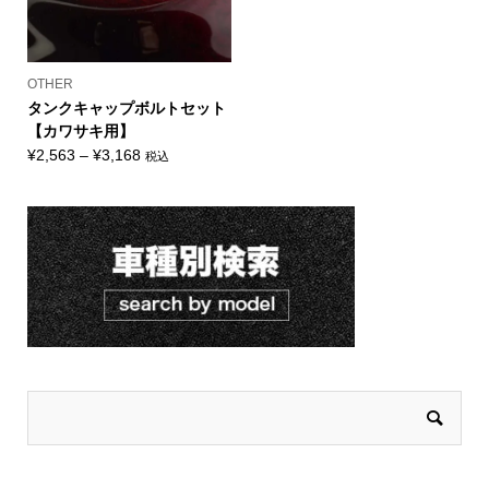
OTHER
タンクキャップボルトセット
【カワサキ用】
価
¥
2,563
–
¥
3,168
税込
格
帯:
¥2,563
–
¥3,168