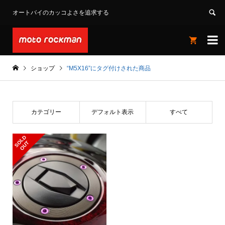
オートバイのカッコよさを追求する


ショップ
“M5X16”にタグ付けされた商品
カテゴリー
デフォルト表示
すべて
S
L
D
O
U
O
T