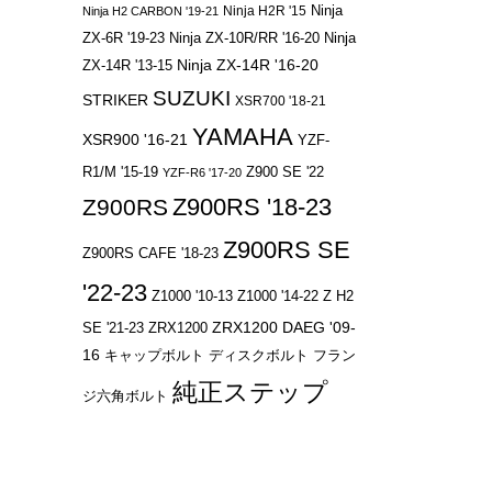
Ninja
Ninja H2R '15
Ninja H2 CARBON '19-21
ZX-6R '19-23
Ninja ZX-10R/RR '16-20
Ninja
Ninja ZX-14R '16-20
ZX-14R '13-15
SUZUKI
STRIKER
XSR700 '18-21
YAMAHA
XSR900 '16-21
YZF-
R1/M '15-19
Z900 SE '22
YZF-R6 '17-20
Z900RS '18-23
Z900RS
Z900RS SE
Z900RS CAFE '18-23
'22-23
Z1000 '10-13
Z1000 '14-22
Z H2
ZRX1200 DAEG '09-
SE '21-23
ZRX1200
16
キャップボルト
ディスクボルト
フラン
純正ステップ
ジ六角ボルト