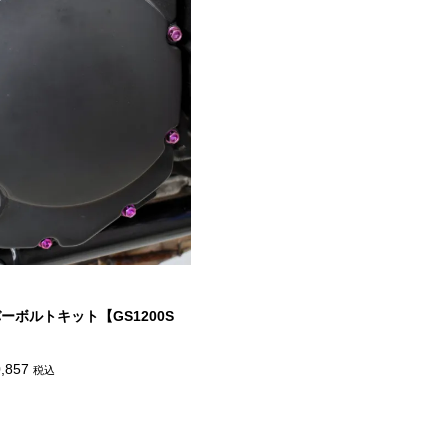
ト
ーボルトキット【GS1200S
価
,857
税込
格
帯:
¥9,768