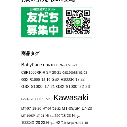
商品タグ
BabyFace
CBR1000RR-R '20-21
CBR1000RR-R SP '20-21
GS1200SS '01-03
GSX-R1000 '12-16
GSX-R1000R '17-22
GSX-S1000 '17-21
GSX-S1000 '22-23
Kawasaki
GSX-S1000F '17-21
MT-09/SP '17-20
MT-07 '18-20
MT-07 '21-22
Ninja 250 '18-23
Ninja
MT-10/SP '17-21
1000SX '20-23
Ninja H2 '15
Ninja H2 '17-18