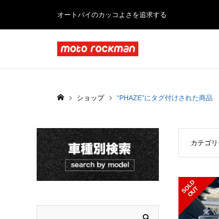
オートバイのカッコよさを追求する
ショップ
“PHAZE”にタグ付けされた商品
カテゴリ
S
L
D
O
U
O
T