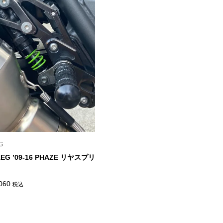
G
AEG ’09-16 PHAZE リヤスプリ
価
060
税込
格
帯:
¥4,840