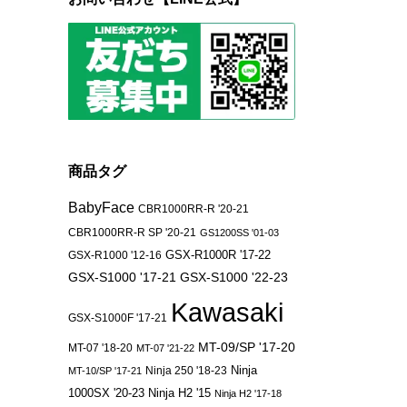
商品タグ
BabyFace
CBR1000RR-R '20-21
CBR1000RR-R SP '20-21
GS1200SS '01-03
GSX-R1000 '12-16
GSX-R1000R '17-22
GSX-S1000 '17-21
GSX-S1000 '22-23
Kawasaki
GSX-S1000F '17-21
MT-09/SP '17-20
MT-07 '18-20
MT-07 '21-22
Ninja 250 '18-23
Ninja
MT-10/SP '17-21
1000SX '20-23
Ninja H2 '15
Ninja H2 '17-18