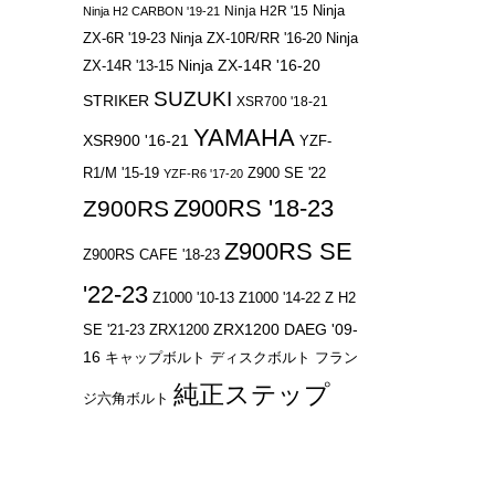
Ninja
Ninja H2R '15
Ninja H2 CARBON '19-21
ZX-6R '19-23
Ninja ZX-10R/RR '16-20
Ninja
Ninja ZX-14R '16-20
ZX-14R '13-15
SUZUKI
STRIKER
XSR700 '18-21
YAMAHA
XSR900 '16-21
YZF-
R1/M '15-19
Z900 SE '22
YZF-R6 '17-20
Z900RS '18-23
Z900RS
Z900RS SE
Z900RS CAFE '18-23
'22-23
Z1000 '10-13
Z1000 '14-22
Z H2
ZRX1200 DAEG '09-
SE '21-23
ZRX1200
16
キャップボルト
ディスクボルト
フラン
純正ステップ
ジ六角ボルト