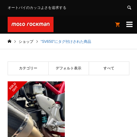
オートバイのカッコよさを追求する


ショップ
“SV650”にタグ付けされた商品
カテゴリー
デフォルト表示
すべて
S
L
D
O
U
O
T