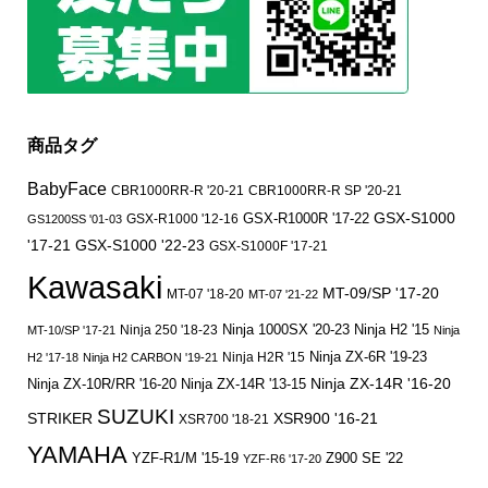
商品タグ
BabyFace
CBR1000RR-R '20-21
CBR1000RR-R SP '20-21
GSX-S1000
GSX-R1000 '12-16
GSX-R1000R '17-22
GS1200SS '01-03
'17-21
GSX-S1000 '22-23
GSX-S1000F '17-21
Kawasaki
MT-09/SP '17-20
MT-07 '18-20
MT-07 '21-22
Ninja 250 '18-23
Ninja 1000SX '20-23
Ninja H2 '15
MT-10/SP '17-21
Ninja
Ninja ZX-6R '19-23
Ninja H2R '15
H2 '17-18
Ninja H2 CARBON '19-21
Ninja ZX-14R '16-20
Ninja ZX-10R/RR '16-20
Ninja ZX-14R '13-15
SUZUKI
STRIKER
XSR900 '16-21
XSR700 '18-21
YAMAHA
YZF-R1/M '15-19
Z900 SE '22
YZF-R6 '17-20