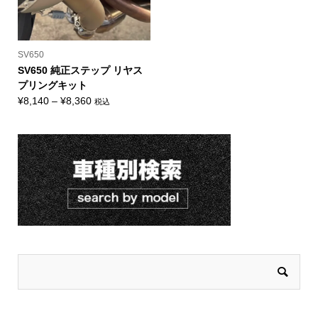
SV650
SV650 純正ステップ リヤス
プリングキット
価
¥
8,140
–
¥
8,360
税込
格
帯:
¥8,140
–
¥8,360