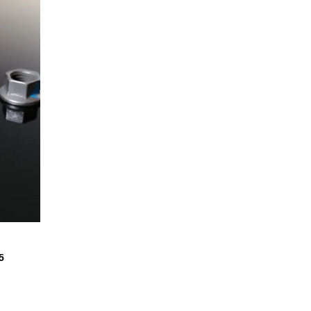
¥1,100
5