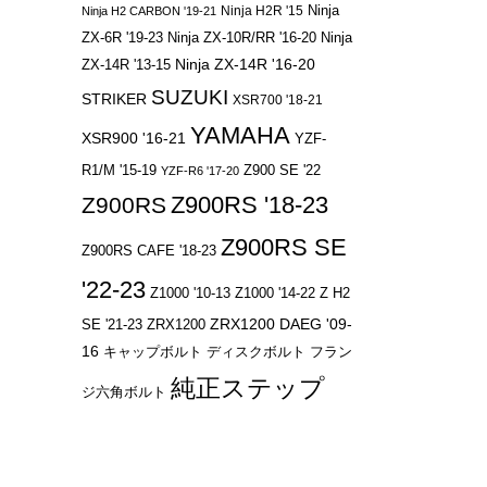
Ninja
Ninja H2R '15
Ninja H2 CARBON '19-21
ZX-6R '19-23
Ninja ZX-10R/RR '16-20
Ninja
Ninja ZX-14R '16-20
ZX-14R '13-15
SUZUKI
STRIKER
XSR700 '18-21
YAMAHA
XSR900 '16-21
YZF-
R1/M '15-19
Z900 SE '22
YZF-R6 '17-20
Z900RS '18-23
Z900RS
Z900RS SE
Z900RS CAFE '18-23
'22-23
Z1000 '10-13
Z1000 '14-22
Z H2
ZRX1200 DAEG '09-
SE '21-23
ZRX1200
16
キャップボルト
ディスクボルト
フラン
純正ステップ
ジ六角ボルト