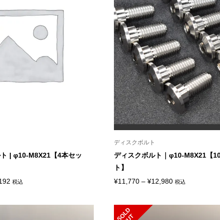
ト
ディスクボルト
| φ10-M8X21【4本セッ
ディスクボルト｜φ10-M8X21【1
ト】
価
価
192
¥
11,770
–
¥
12,980
税込
税込
格
格
帯:
帯:
S
L
D
O
U
O
T
¥4,708
¥11,770