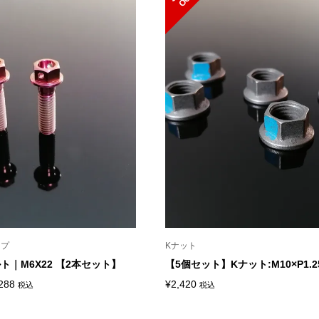
–
–
¥5,192
¥12,980
ンプ
Kナット
ト｜M6X22 【2本セット】
【5個セット】Kナット:M10×P1.2
価
288
¥
2,420
税込
税込
格