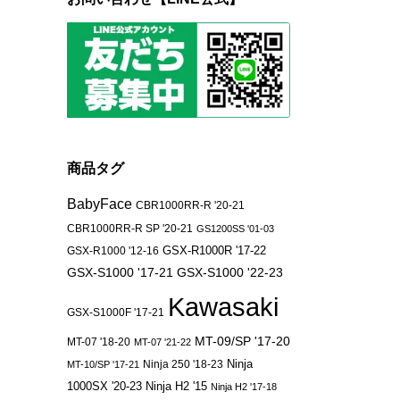
商品タグ
BabyFace
CBR1000RR-R '20-21
CBR1000RR-R SP '20-21
GS1200SS '01-03
GSX-R1000 '12-16
GSX-R1000R '17-22
GSX-S1000 '17-21
GSX-S1000 '22-23
Kawasaki
GSX-S1000F '17-21
MT-09/SP '17-20
MT-07 '18-20
MT-07 '21-22
Ninja 250 '18-23
Ninja
MT-10/SP '17-21
1000SX '20-23
Ninja H2 '15
Ninja H2 '17-18