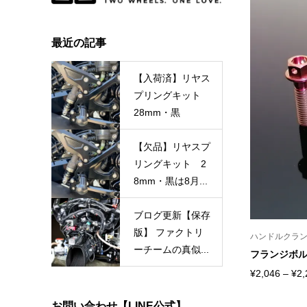
最近の記事
【入荷済】リヤス
プリングキット
28mm・黒
【欠品】リヤスプ
リングキット 2
8mm・黒は8月...
ブログ更新【保存
版】 ファクトリ
ハンドルクラ
ーチームの真似...
フランジボル
¥
2,046
–
¥
2,
お問い合わせ【LINE公式】