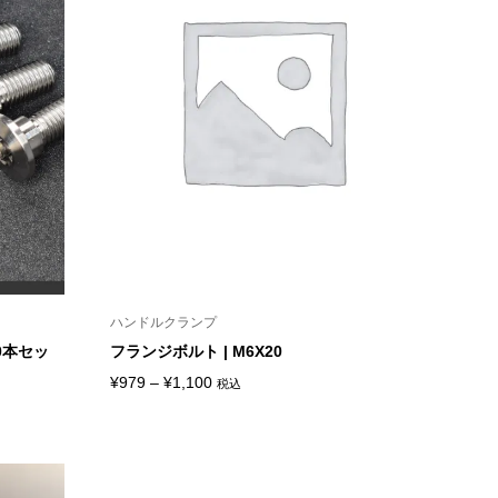
ハンドルクランプ
0本セッ
フランジボルト | M6X20
価
¥
979
–
¥
1,100
税込
格
帯:
¥979
–