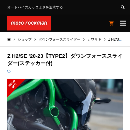
オートバイのカッコよさを追求する


ショップ
ダウンフォーススライダー
カワサキ
Z H2/SE '20-23
Z H2/SE ’20-23【TYPE2】ダウンフォーススライ
ダー(ステッカー付)
S
L
D
O
U
O
T