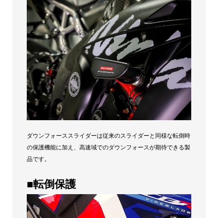
ー
(ス
テ
ッ
カ
ー
付)
個
ダウンフォーススライダーは従来のスライダーと同様な転倒時
の保護機能に加え、高速域でのダウンフォースが期待できる製
品です。
■転倒保護