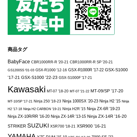
商品タグ
BabyFace
CBR1000RR-R '20-21
CBR1000RR-R SP '20-21
GSX-S1000
GSX-R1000 '12-16
GSX-R1000R '17-22
GS1200SS '01-03
'17-21
GSX-S1000 '22-23
GSX-S1000F '17-21
Kawasaki
MT-09/SP '17-20
MT-07 '18-20
MT-07 '21-22
Ninja 250 '18-23
Ninja 1000SX '20-23
Ninja H2 '15
MT-10/SP '17-21
Ninja
Ninja ZX-6R '19-23
Ninja H2R '15
H2 '17-18
Ninja H2 CARBON '19-21
Ninja ZX-14R '16-20
Ninja ZX-10R/RR '16-20
Ninja ZX-14R '13-15
SUZUKI
STRIKER
XSR900 '16-21
XSR700 '18-21
YAMAHA