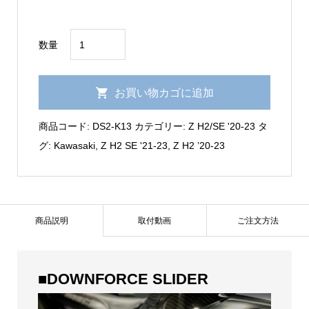
Z
数量
H2/SE
'20-
お買い物カゴに追加
23【TYPE2】
ダ
商品コード:
DS2-K13
カテゴリー:
Z H2/SE '20-23
タ
ウ
グ:
Kawasaki
,
Z H2 SE '21-23
,
Z H2 ’20-23
ン
フ
ォ
ー
商品説明
取付動画
ご注文方法
ス
ス
ラ
■DOWNFORCE SLIDER
イ
ダ