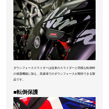
イ
ダ
ー
(ス
テ
ッ
カ
ー
付)
個
ダウンフォーススライダーは従来のスライダーと同様な転倒時
の保護機能に加え、高速域でのダウンフォースが期待できる製
品です。
■転倒保護