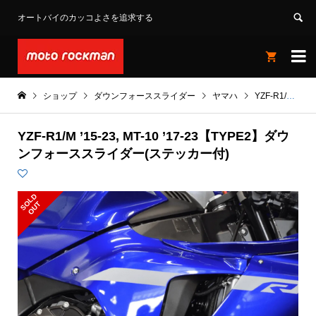
オートバイのカッコよさを追求する


ショップ
ダウンフォーススライダー
ヤマハ
YZF-R1/M '15-23
YZF-R1/M ’15-23, MT-10 ’17-23【TYPE2】ダウ
ンフォーススライダー(ステッカー付)
S
L
D
O
U
O
T