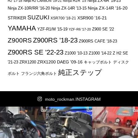
Ninja ZX-6R '19-23
Ninja H2R '15
H2 '17-18
Ninja H2 CARBON '19-21
Ninja ZX-14R '16-20
Ninja ZX-10R/RR '16-20
Ninja ZX-14R '13-15
SUZUKI
STRIKER
XSR900 '16-21
XSR700 '18-21
YAMAHA
YZF-R1/M '15-19
Z900 SE '22
YZF-R6 '17-20
Z900RS '18-23
Z900RS
Z900RS CAFE '18-23
Z900RS SE '22-23
Z1000 '10-13
Z1000 '14-22
Z H2 SE
ZRX1200 DAEG '09-16
キャップボルト
ディスク
'21-23
ZRX1200
純正ステップ
ボルト
フランジ六角ボルト
moto_rockman.INSTAGRAM