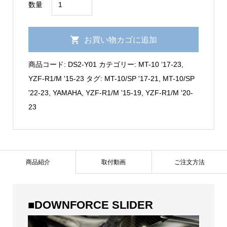
数量
R1/M
'15-
お買い物カゴに追加
23,
MT-
商品コード:
DS2-Y01
カテゴリー:
MT-10 ’17-23
,
10
YZF-R1/M '15-23
タグ:
MT-10/SP '17-21
,
MT-10/SP
’17-
'22-23
,
YAMAHA
,
YZF-R1/M '15-19
,
YZF-R1/M '20-
23【TYPE2】
23
ダ
ウ
ン
フ
商品紹介
取付動画
ご注文方法
ォ
ー
ス
■DOWNFORCE SLIDER
ス
ラ