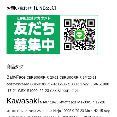
お問い合わせ【LINE公式】
商品タグ
BabyFace
CBR1000RR-R '20-21
CBR1000RR-R SP '20-21
GSX-S1000
GSX-R1000 '12-16
GSX-R1000R '17-22
GS1200SS '01-03
'17-21
GSX-S1000 '22-23
GSX-S1000F '17-21
Kawasaki
MT-09/SP '17-20
MT-07 '18-20
MT-07 '21-22
Ninja 250 '18-23
Ninja 1000SX '20-23
Ninja H2 '15
MT-10/SP '17-21
Ninja