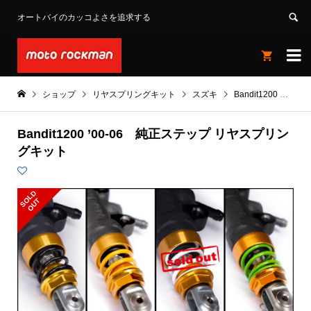
オートバイのカッコよさを追求する


ショップ
リヤスプリングキット
スズキ
Bandit1200
Ba
Bandit1200 ’00-06 純正ステップ リヤスプリン
グキット
S
L
D
O
U
O
T