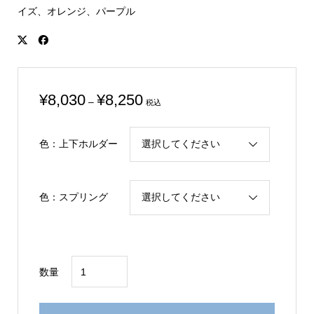
イズ、オレンジ、パープル
価
¥
8,030
¥
8,250
–
税込
格
帯:
色：上下ホルダー
¥8,030
–
¥8,250
色：スプリング
Bandit1200
数量
'00-
06