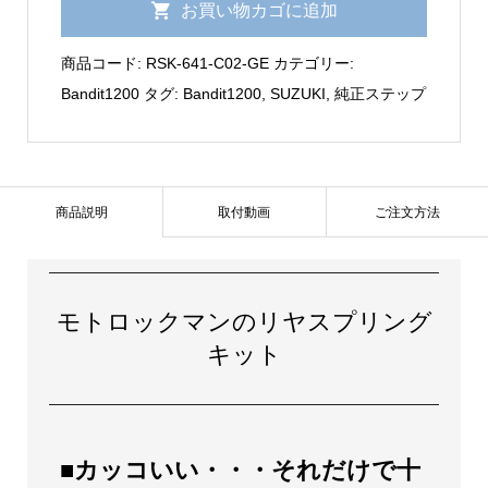
お買い物カゴに追加
純
正
商品コード:
RSK-641-C02-GE
カテゴリー:
ス
Bandit1200
タグ:
Bandit1200
,
SUZUKI
,
純正ステップ
テ
ッ
プ
リ
商品説明
取付動画
ご注文方法
ヤ
ス
プ
モトロックマンのリヤスプリング
リ
キット
ン
グ
キ
ッ
■カッコいい・・・それだけで十
ト