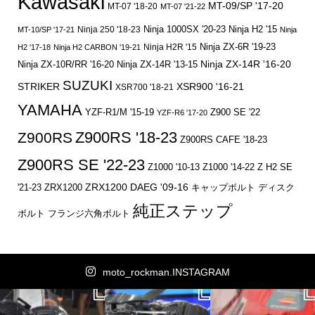
Kawasaki
MT-09/SP '17-20
MT-07 '18-20
MT-07 '21-22
Ninja 250 '18-23
Ninja 1000SX '20-23
Ninja H2 '15
MT-10/SP '17-21
Ninja
Ninja ZX-6R '19-23
Ninja H2R '15
H2 '17-18
Ninja H2 CARBON '19-21
Ninja ZX-14R '16-20
Ninja ZX-10R/RR '16-20
Ninja ZX-14R '13-15
SUZUKI
STRIKER
XSR900 '16-21
XSR700 '18-21
YAMAHA
YZF-R1/M '15-19
Z900 SE '22
YZF-R6 '17-20
Z900RS '18-23
Z900RS
Z900RS CAFE '18-23
Z900RS SE '22-23
Z1000 '10-13
Z1000 '14-22
Z H2 SE
ZRX1200 DAEG '09-16
キャップボルト
ディスク
'21-23
ZRX1200
純正ステップ
ボルト
フランジ六角ボルト
moto_rockman.INSTAGRAM