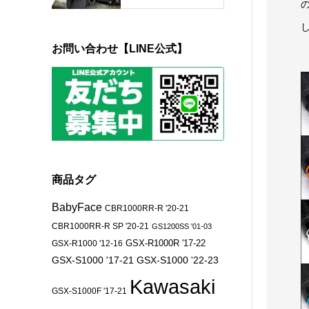
お問い合わせ【LINE公式】
商品タグ
BabyFace
CBR1000RR-R '20-21
CBR1000RR-R SP '20-21
GS1200SS '01-03
GSX-R1000 '12-16
GSX-R1000R '17-22
GSX-S1000 '17-21
GSX-S1000 '22-23
Kawasaki
GSX-S1000F '17-21