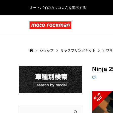
オートバイのカッコよさを追求する
ショップ
リヤスプリングキット
カワサ
Ninja
S
L
D
O
U
O
T