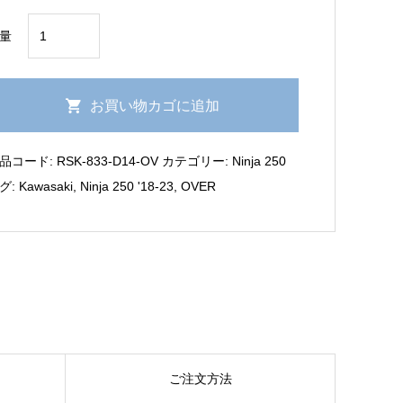
Ninja
量
250
'18-
OVER
お買い物カゴに追加
リ
ヤ
品コード:
RSK-833-D14-OV
カテゴリー:
Ninja 250
ス
グ:
Kawasaki
,
Ninja 250 '18-23
,
OVER
プ
リ
ン
グ
キ
ッ
ト
個
ご注文方法