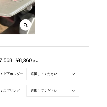
価
7,568
¥
8,360
–
税込
格
帯:
：上下ホルダー
¥7,568
–
：スプリング
¥8,360