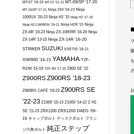
MT-09/SP '17-20
MT-07 '18-20
MT-07 '21-22
Ninja 250 '18-23
Ninja
MT-10/SP '17-21
1000SX '20-23
Ninja H2 '15
Ninja H2 '17-18
Ninja
Ninja H2R '15
Ninja H2 CARBON '19-21
ZX-6R '19-23
Ninja ZX-10R/RR '16-20
Ninja
Ninja ZX-14R '16-20
ZX-14R '13-15
SUZUKI
STRIKER
XSR700 '18-21
YAMAHA
XSR900 '16-21
YZF-
R1/M '15-19
Z900 SE '22
YZF-R6 '17-20
Z900RS '18-23
Z900RS
Z900RS SE
お
Z900RS CAFE '18-23
'22-23
Z1000 '10-13
Z1000 '14-22
Z H2
ZRX1200 DAEG '09-
SE '21-23
ZRX1200
16
キャップボルト
ディスクボルト
フラン
純正ステップ
ジ六角ボルト