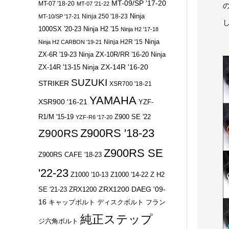
MT-09/SP '17-20
MT-07 '18-20
MT-07 '21-22
Ninja 250 '18-23
Ninja
MT-10/SP '17-21
1000SX '20-23
Ninja H2 '15
Ninja H2 '17-18
Ninja
Ninja H2R '15
Ninja H2 CARBON '19-21
ZX-6R '19-23
Ninja ZX-10R/RR '16-20
Ninja
Ninja ZX-14R '16-20
ZX-14R '13-15
SUZUKI
STRIKER
XSR700 '18-21
YAMAHA
XSR900 '16-21
YZF-
R1/M '15-19
Z900 SE '22
YZF-R6 '17-20
Z900RS '18-23
Z900RS
Z900RS SE
Z900RS CAFE '18-23
'22-23
Z1000 '10-13
Z1000 '14-22
Z H2
ZRX1200 DAEG '09-
SE '21-23
ZRX1200
16
キャップボルト
ディスクボルト
フラン
純正ステップ
ジ六角ボルト