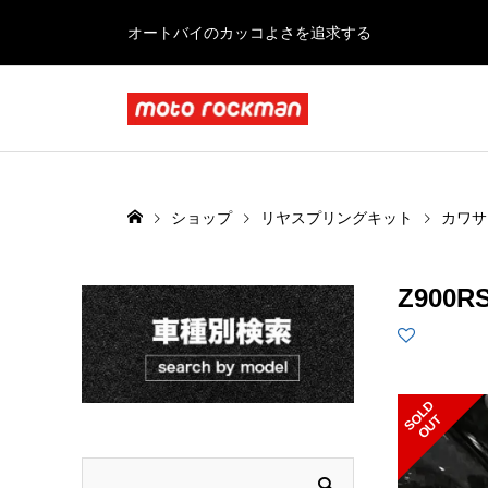
オートバイのカッコよさを追求する
ショップ
リヤスプリングキット
カワサ
Z900R
S
L
D
O
U
O
T