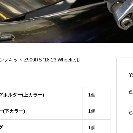
キット Z900RS ’18-23 Wheelie用
¥
色
グホルダー(上カラー)
1個
(下カラー)
1個
色
グ
1個