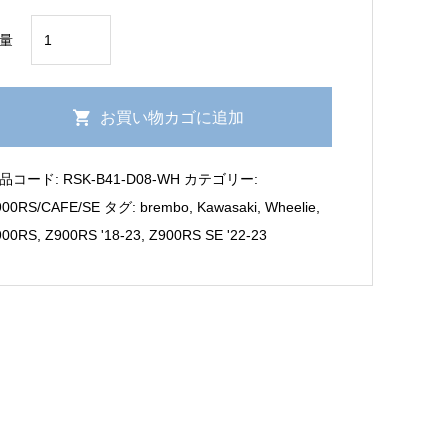
Z900RS/CAFE/SE
量
'18-
23
Wheelie
お買い物カゴに追加
リ
ヤ
品コード:
RSK-B41-D08-WH
カテゴリー:
ス
900RS/CAFE/SE
タグ:
brembo
,
Kawasaki
,
Wheelie
,
プ
900RS
,
Z900RS '18-23
,
Z900RS SE '22-23
リ
ン
グ
キ
ッ
ト
個