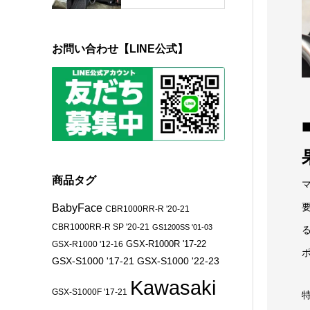
お問い合わせ【LINE公式】
商品タグ
BabyFace
CBR1000RR-R '20-21
CBR1000RR-R SP '20-21
GS1200SS '01-03
GSX-R1000 '12-16
GSX-R1000R '17-22
GSX-S1000 '17-21
GSX-S1000 '22-23
Kawasaki
GSX-S1000F '17-21