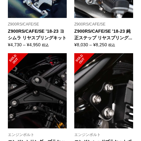
Z900RS/CAFE/SE
Z900RS/CAFE/SE
Z900RS/CAFE/SE ’18-23 ヨ
Z900RS/CAFE/SE ’18-23 純
シムラ リヤスプリングキット
正ステップ リヤスプリング...
価
価
¥
4,730
–
¥
4,950
¥
8,030
–
¥
8,250
税込
税込
格
格
S
L
D
O
U
S
L
D
O
U
帯:
帯:
O
T
O
T
¥4,730
¥8,030
–
–
¥4,950
¥8,250
エンジンボルト
エンジンボルト