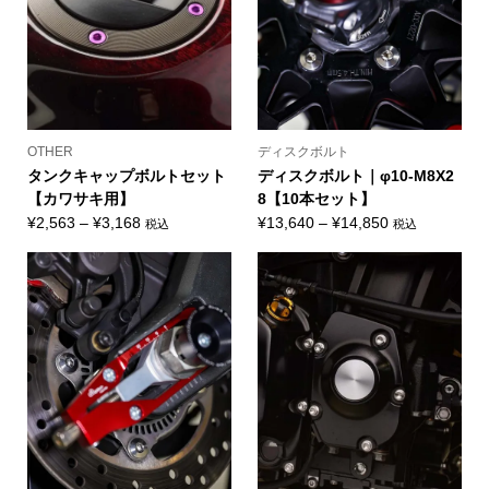
OTHER
ディスクボルト
タンクキャップボルトセット
ディスクボルト｜φ10-M8X2
【カワサキ用】
8【10本セット】
価
価
¥
2,563
–
¥
3,168
¥
13,640
–
¥
14,850
税込
税込
格
格
帯:
帯:
¥2,563
¥13,640
–
–
¥3,168
¥14,850