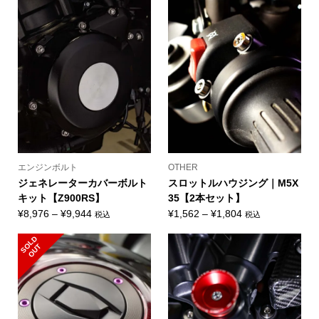
¥9,020
¥11,220
–
–
¥9,504
¥12,430
エンジンボルト
OTHER
ジェネレーターカバーボルト
スロットルハウジング｜M5X
キット【Z900RS】
35【2本セット】
価
価
¥
8,976
–
¥
9,944
¥
1,562
–
¥
1,804
税込
税込
格
格
S
L
D
O
U
帯:
帯:
O
T
¥8,976
¥1,562
–
–
¥9,944
¥1,804