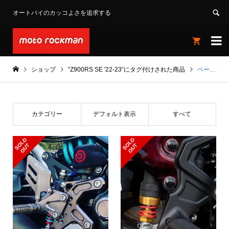
オートバイのカッコよさを追求する


ショップ
“Z900RS SE '22-23”にタグ付けされた商品
ページ 2
カテゴリー
デフォルト表示
すべて
S
L
D
O
U
S
L
D
O
U
O
T
O
T