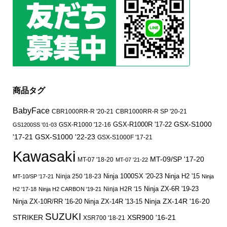
商品タグ
BabyFace
CBR1000RR-R '20-21
CBR1000RR-R SP '20-21
GSX-S1000
GSX-R1000 '12-16
GSX-R1000R '17-22
GS1200SS '01-03
'17-21
GSX-S1000 '22-23
GSX-S1000F '17-21
Kawasaki
MT-09/SP '17-20
MT-07 '18-20
MT-07 '21-22
Ninja 250 '18-23
Ninja 1000SX '20-23
Ninja H2 '15
MT-10/SP '17-21
Ninja
Ninja ZX-6R '19-23
Ninja H2R '15
H2 '17-18
Ninja H2 CARBON '19-21
Ninja ZX-14R '16-20
Ninja ZX-10R/RR '16-20
Ninja ZX-14R '13-15
SUZUKI
STRIKER
XSR900 '16-21
XSR700 '18-21