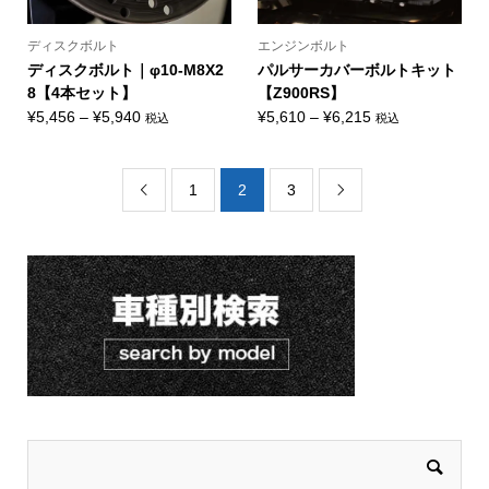
ディスクボルト
エンジンボルト
ディスクボルト｜φ10-M8X2
パルサーカバーボルトキット
8【4本セット】
【Z900RS】
価
価
¥
5,456
–
¥
5,940
¥
5,610
–
¥
6,215
税込
税込
格
格
帯:
帯:
¥5,456
¥5,610
1
2
3


–
–
¥5,940
¥6,215