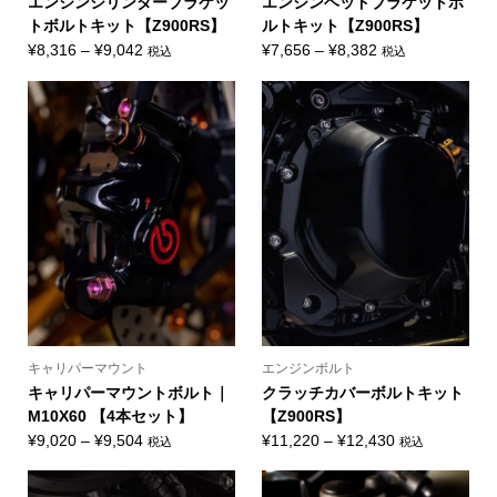
エンジンシリンダーブラケッ
エンジンヘッドブラケットボ
トボルトキット【Z900RS】
ルトキット【Z900RS】
価
価
¥
8,316
–
¥
9,042
¥
7,656
–
¥
8,382
税込
税込
格
格
帯:
帯:
¥8,316
¥7,656
–
–
¥9,042
¥8,382
キャリパーマウント
エンジンボルト
キャリパーマウントボルト｜
クラッチカバーボルトキット
M10X60 【4本セット】
【Z900RS】
価
価
¥
9,020
–
¥
9,504
¥
11,220
–
¥
12,430
税込
税込
格
格
帯:
帯: